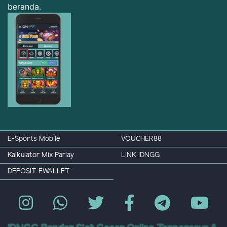
beranda.
E-Sports Mobile
VOUCHER88
Kalkulator Mix Parlay
LINK IDNGG
DEPOSIT EWALLET