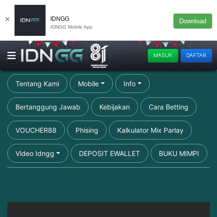
×
IDNGG
Download
IDNGG Mobile App
MASUK
DAFTAR
Tentang Kami
Mobile
Info
Bertanggung Jawab
Kebijakan
Cara Betting
VOUCHER88
Phising
Kalkulator Mix Parlay
Video Idngg
DEPOSIT EWALLET
BUKU MIMPI