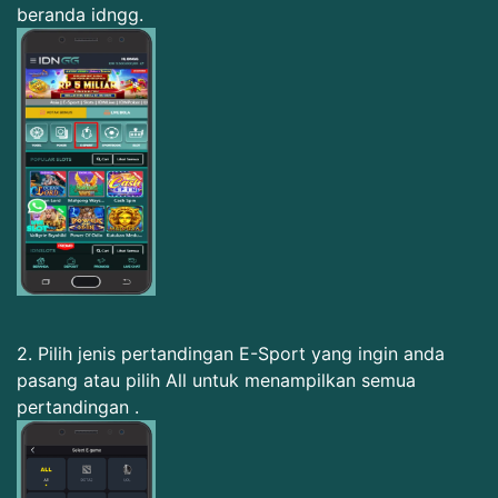
beranda idngg.
2. Pilih jenis pertandingan E-Sport yang ingin anda
pasang atau pilih All untuk menampilkan semua
pertandingan .