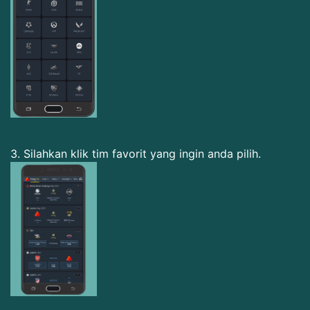
3. Silahkan klik tim favorit yang ingin anda pilih.