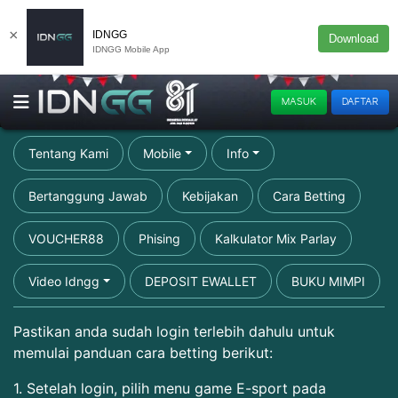
×
IDNGG
Download
IDNGG Mobile App
MASUK
DAFTAR
Tentang Kami
Mobile
Info
Bertanggung Jawab
Kebijakan
Cara Betting
VOUCHER88
Phising
Kalkulator Mix Parlay
Video Idngg
DEPOSIT EWALLET
BUKU MIMPI
Pastikan anda sudah login terlebih dahulu untuk
memulai panduan cara betting berikut:
1. Setelah login, pilih menu game E-sport pada