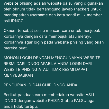
Website phising adalah website palsu yang digunakan
oleh oknum tidak bertanggung jawab (hacker) untuk
mendapatkan username dan kata sandi milik member
asli IDNGG.
Oknum tersebut selalu mencari cara untuk menjebak
korbannya dengan cara membujuk atau merayu
korbannya agar login pada website phising yang telah
mereka buat.
MOHON LOGIN DENGAN MENGGUNAKAN WEBSITE
RESMI DARI IDNGG APABILA ANDA LOGIN DARI
WEBSITE PHISING ATAU TIDAK RESMI DAPAT
MENYEBABKAN
PENCURIAN ID DAN CHIP IDNGG ANDA.
Berikut panduan cara membedakan website ASLI
IDNGG dengan website PHISING atau PALSU agar
anda tidak tertipu.