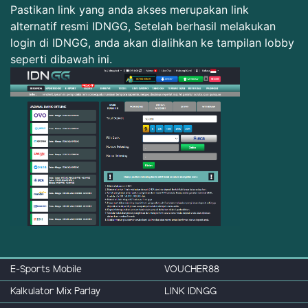
Pastikan link yang anda akses merupakan link
alternatif resmi IDNGG, Setelah berhasil melakukan
login di IDNGG, anda akan dialihkan ke tampilan lobby
seperti dibawah ini.
E-Sports Mobile
VOUCHER88
Kalkulator Mix Parlay
LINK IDNGG