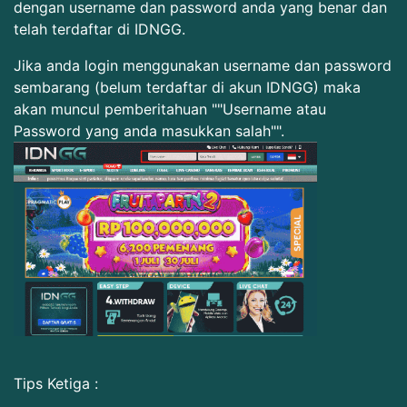
dengan username dan password anda yang benar dan
telah terdaftar di IDNGG.
Jika anda login menggunakan username dan password
sembarang (belum terdaftar di akun IDNGG) maka
akan muncul pemberitahuan ""Username atau
Password yang anda masukkan salah"".
Tips Ketiga :