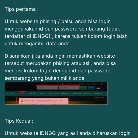
Tips pertama :
Untuk website phising / palsu anda bisa login
menggunakan id dan password sembarang (tidak
terdaftar di IDNGG) , karena tujuan kolom login ialah
untuk mengambil data anda.
Disarankan jika anda ingin memastikan website
tersebut merupakan phising atau asli, anda bisa
mengisi kolom login dengan id dan password
sembarang yang bukan milik anda.
Tips Kedua :
Untuk website IDNGG yang asli anda diharuskan login