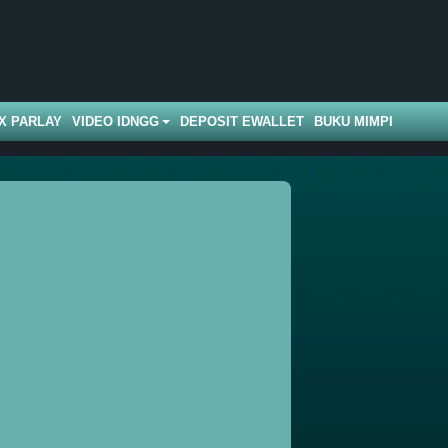
X PARLAY
VIDEO IDNGG
DEPOSIT EWALLET
BUKU MIMPI