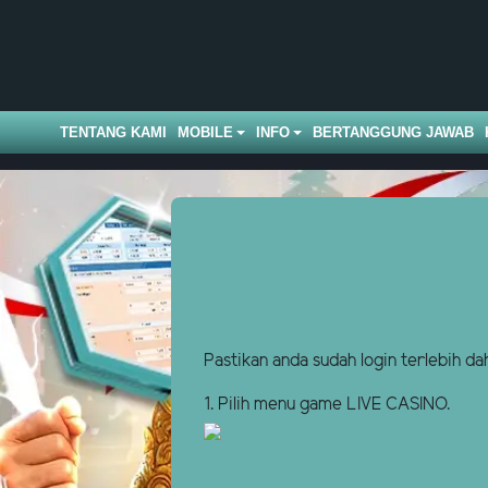
TENTANG KAMI
MOBILE
INFO
BERTANGGUNG JAWAB
Pastikan anda sudah login terlebih d
1. Pilih menu game LIVE CASINO.