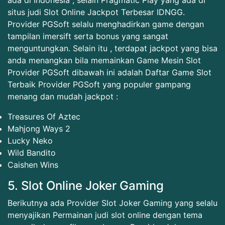
ada di Indonesia , selain Pragmatic Play yang ada di
situs judi Slot Online Jackpot Terbesar IDNGG.
Provider PGSoft selalu menghadirkan game dengan
tampilan imersift serta bonus yang sangat
menguntungkan. Selain itu , terdapat jackpot yang bisa
anda menangkan bila memainkan Game Mesin Slot
Provider PGSoft dibawah ini adalah Daftar Game Slot
Terbaik Provider PGSoft yang populer gampang
menang dan mudah jackpot :
Treasures Of Aztec
Mahjong Ways 2
Lucky Neko
Wild Bandito
Caishen Wins
5. Slot Online Joker Gaming
Berikutnya ada Provider Slot Joker Gaming yang selalu
menyajikan Permainan judi slot online dengan tema