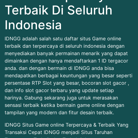
Terbaik Di Seluruh
Indonesia
IDNGG adalah salah satu daftar situs Game online
terbaik dan terpercaya di seluruh indonesia dengan
menyediakan banyak permainan menarik yang dapat
dimainkan dengan hanya mendaftarkan 1 ID tergacor
anda. dan dengan bermain di IDNGG anda bisa
mendapatkan berbagai keuntungan yang besar seperti
persentase RTP Slot yang besar, bocoran slot gacor ,
dan info slot gacor terbaru yang update setiap
harinya. Gabung sekarang juga untuk merasakan
sensasi terbaik ketika bermain game online dengan
tampilan yang modern dan fitur desain terbaik.
IDNGG Situs Game online Terpercaya & Terbaik Yang
Transaksi Cepat IDNGG menjadi Situs Taruhan