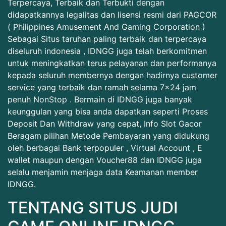
Terpercaya, Terbaik dan Terbukti dengan
didapatkannya legalitas dan lisensi resmi dari PAGCOR
( Philippines Amusement And Gaming Corporation )
Sebagai Situs taruhan paling terbaik dan terpercaya
diseluruh indonesia , IDNGG juga telah berkomitmen
untuk meningkatkan terus pelayanan dan performanya
kepada seluruh membernya dengan hadirnya customer
service yang terbaik dan ramah selama 7x24 jam
penuh NonStop . Bermain di IDNGG juga banyak
keunggulan yang bisa anda dapatkan seperti Proses
Deposit Dan Withdraw yang cepat, Info Slot Gacor
Beragam pilihan Metode Pembayaran yang didukung
oleh berbagai Bank terpopuler , Virtual Account , E
wallet maupun dengan Voucher88 dan IDNGG juga
selalu menjamin menjaga data Keamanan member
IDNGG.
TENTANG SITUS JUDI