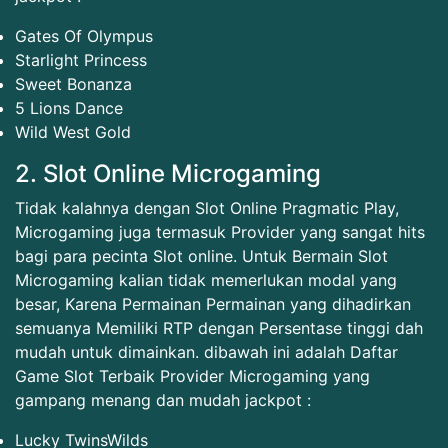
Gates Of Olympus
Starlight Princess
Sweet Bonanza
5 Lions Dance
Wild West Gold
2. Slot Online Microgaming
Tidak kalahnya dengan Slot Online Pragmatic Play,
Microgaming juga termasuk Provider yang sangat hits
bagi para pecinta Slot online. Untuk Bermain Slot
Microgaming kalian tidak memerlukan modal yang
besar, Karena Permainan Permainan yang dihadirkan
semuanya Memiliki RTP dengan Persentase tinggi dah
mudah untuk dimainkan. dibawah ini adalah Daftar
Game Slot Terbaik Provider Microgaming yang
gampang menang dan mudah jackpot :
Lucky TwinsWilds