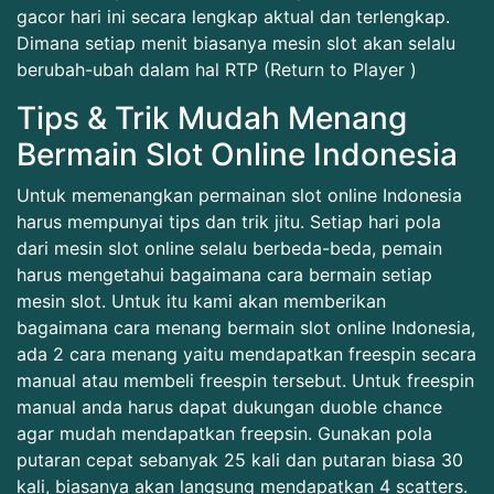
gacor hari ini secara lengkap aktual dan terlengkap.
Dimana setiap menit biasanya mesin slot akan selalu
berubah-ubah dalam hal RTP (Return to Player )
Tips & Trik Mudah Menang
Bermain Slot Online Indonesia
Untuk memenangkan permainan slot online Indonesia
harus mempunyai tips dan trik jitu. Setiap hari pola
dari mesin slot online selalu berbeda-beda, pemain
harus mengetahui bagaimana cara bermain setiap
mesin slot. Untuk itu kami akan memberikan
bagaimana cara menang bermain slot online Indonesia,
ada 2 cara menang yaitu mendapatkan freespin secara
manual atau membeli freespin tersebut. Untuk freespin
manual anda harus dapat dukungan duoble chance
agar mudah mendapatkan freepsin. Gunakan pola
putaran cepat sebanyak 25 kali dan putaran biasa 30
kali, biasanya akan langsung mendapatkan 4 scatters.