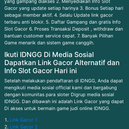
yang gampang diakses 2. Menyediakan Info Slot
Gacor yang update setiap harinya 3. Bonus Setiap hari
sebagai member aktif. 4. Selalu Update link gacor
terbaru anti blokir. 5. Daftar Gampang dan gratis Info
Slot Gacor 6. Proses Transaksi Deposit , withdraw dan
bantuan customer service cepat. 7. Banyak Pilihan
Game menarik dan sistem game canggih.
Ikuti IDNGG Di Media Sosial
Dapatkan Link Gacor Alternatif dan
Info Slot Gacor Hari ini
Setelah melakukan pendaftaran di IDNGG, Anda dapat
mengikuti media sosial official kami dan bergabung
dengan komunitas para sloter Digrup media sosial
IDNGG. Dan dibawah ini adalah Link Gacor yang dapat
Di akses untuk bermain game judi online IDNGG.
Link Gacor 1
Link Gacor 2